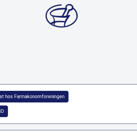
at hos Farmakonomforeningen
iD