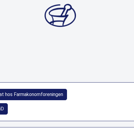
at hos Farmakonomforeningen
iD