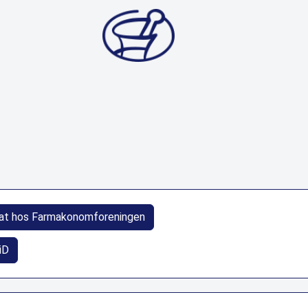
at hos Farmakonomforeningen
iD