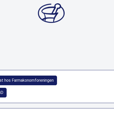
at hos Farmakonomforeningen
iD