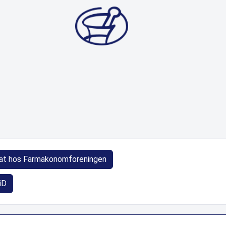
at hos Farmakonomforeningen
iD