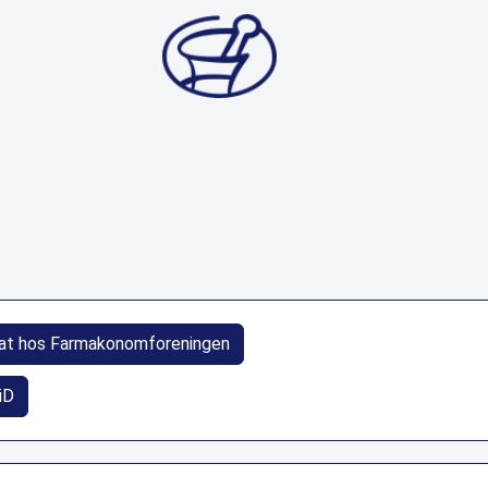
at hos Farmakonomforeningen
iD