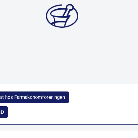
at hos Farmakonomforeningen
iD