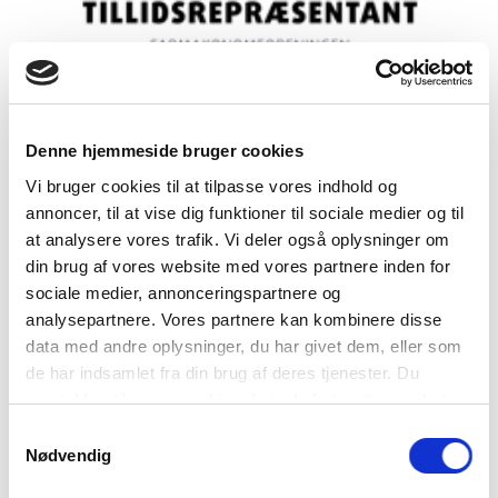
TR-uddannelse
Denne hjemmeside bruger cookies
TR - Regler og love - offentlig
Vi bruger cookies til at tilpasse vores indhold og
annoncer, til at vise dig funktioner til sociale medier og til
12. januar 2027
at analysere vores trafik. Vi deler også oplysninger om
din brug af vores website med vores partnere inden for
Kl. 0.00 - kl. 0.00
sociale medier, annonceringspartnere og
analysepartnere. Vores partnere kan kombinere disse
data med andre oplysninger, du har givet dem, eller som
Online
de har indsamlet fra din brug af deres tjenester. Du
samtykker til vores cookies, hvis du fortsætter med at
Læs mere og tilmeld
anvende vores hjemmeside.
Samtykkevalg
Nødvendig