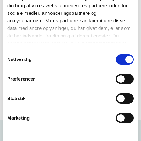
6. oktober 2025
din brug af vores website med vores partnere inden for
sociale medier, annonceringspartnere og
Pris
analysepartnere. Vores partnere kan kombinere disse
Gratis for medlemmer
data med andre oplysninger, du har givet dem, eller som
de har indsamlet fra din brug af deres tjenester. Du
samtykker til vores cookies, hvis du fortsætter med at
Målgruppe
anvende vores hjemmeside.
Samtykkevalg
Alle medlemmer
Nødvendig
Præferencer
Tilmeldingsfrist overskredet
Statistik
Marketing
Andre relevante kurser