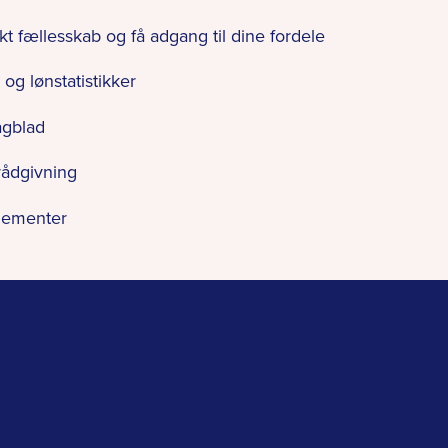
rkt fællesskab og få adgang til dine fordele
g lønstatistikker
agblad
 rådgivning
gementer