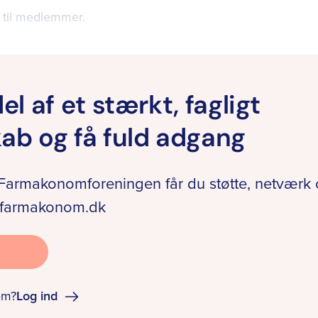
 til medlemmer.
del af et stærkt, fagligt
kab og få fuld adgang
armakonomforeningen får du støtte, netværk
på farmakonom.dk
em?
Log ind