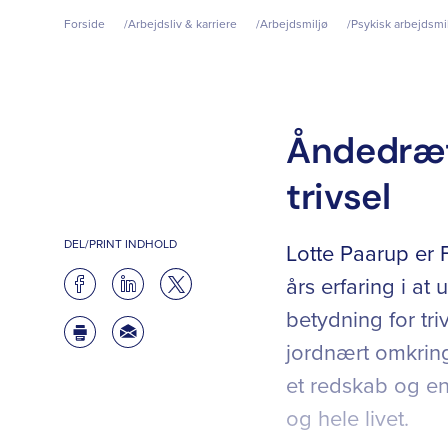
Forside
Arbejdsliv & karriere
Arbejdsmiljø
Psykisk arbejdsmi
Åndedræt
trivsel
DEL/PRINT INDHOLD
Lotte Paarup er
års erfaring i a
betydning for tr
jordnært omkrin
et redskab og en
og hele livet.