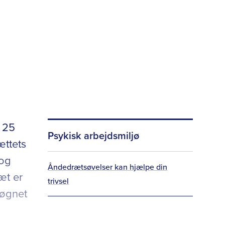
 25
Psykisk arbejdsmiljø
ættets
 og
Åndedrætsøvelser kan hjælpe din
æt er
trivsel
døgnet