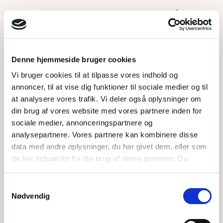
Som medlem af Farmakonomforeningen får du
støtte, netværk og adgang til alt indhold på
farmakonom.dk
Denne hjemmeside bruger cookies
Medlemskab
Vi bruger cookies til at tilpasse vores indhold og
annoncer, til at vise dig funktioner til sociale medier og til
Er du allerede medlem?
at analysere vores trafik. Vi deler også oplysninger om
Log ind
din brug af vores website med vores partnere inden for
sociale medier, annonceringspartnere og
analysepartnere. Vores partnere kan kombinere disse
Bliv en del af et stærkt fællesskab og få adgang til dine
data med andre oplysninger, du har givet dem, eller som
fordele
de har indsamlet fra din brug af deres tjenester. Du
samtykker til vores cookies, hvis du fortsætter med at
Overenskomster og lønstatistikker
anvende vores hjemmeside.
Samtykkevalg
Fællesskab og fagblad
Nødvendig
Faglig støtte og rådgivning