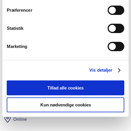
Præferencer
Medlemsarrangement
Statistik
Medlemswebinar: Forstoppelse –
Marketing
fra ende til anden
Farmakonomforeningen har inviteret speciallæge i
mave- og tarmlidelser, Lotte Fynne, til at fortælle om
Vis detaljer
forstoppelse.
Tillad alle cookies
8. september 2026
Kl. 19.30 - kl. 20.30
Kun nødvendige cookies
Online