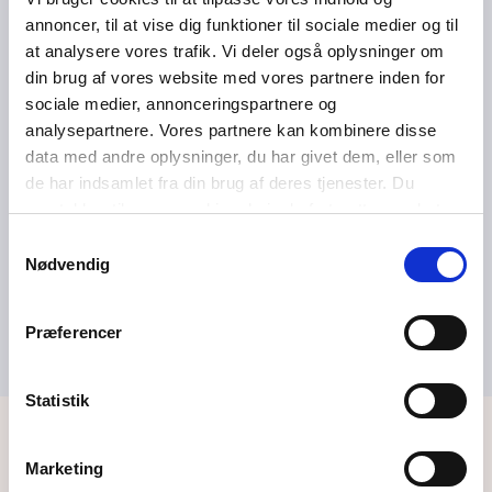
medlemskab af Faglige Seniorer
annoncer, til at vise dig funktioner til sociale medier og til
at analysere vores trafik. Vi deler også oplysninger om
din brug af vores website med vores partnere inden for
sociale medier, annonceringspartnere og
SENIOR
analysepartnere. Vores partnere kan kombinere disse
data med andre oplysninger, du har givet dem, eller som
Gratis medlemskab af Faglige Seniorer
de har indsamlet fra din brug af deres tjenester. Du
samtykker til vores cookies, hvis du fortsætter med at
anvende vores hjemmeside.
Samtykkevalg
Nødvendig
SENIOR
Seniorklubben Midt
Præferencer
Statistik
Er du ikke medlem?
Marketing