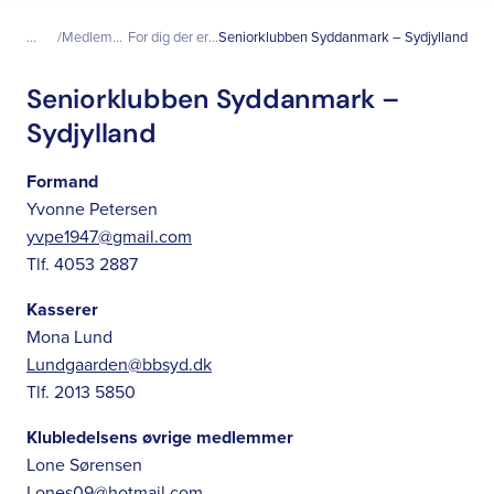
...
Medlemskab
For dig der er senior
Seniorklubben Syddanmark – Sydjylland
Seniorklubben Syddanmark –
Sydjylland
Formand
Yvonne Petersen
yvpe1947@gmail.com
Tlf. 4053 2887
Kasserer
Mona Lund
Lundgaarden@bbsyd.dk
Tlf. 2013 5850
Klubledelsens øvrige medlemmer
Lone Sørensen
Lones09@hotmail.com