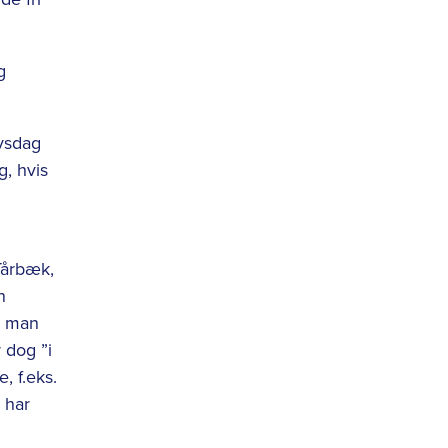
g
vsdag
g, hvis
Tårbæk,
n
s man
 dog ”i
e, f.eks.
 har