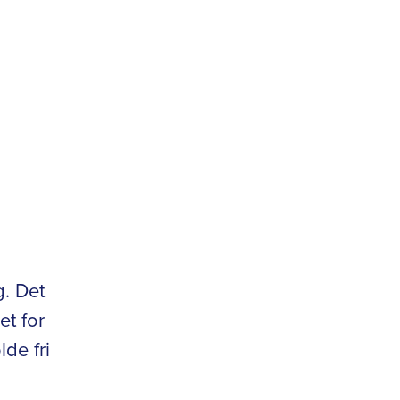
g. Det
t for
lde fri