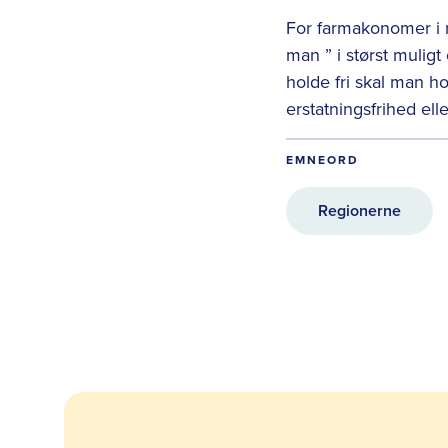
For farmakonomer i r
man ” i størst muligt
holde fri skal man h
erstatningsfrihed el
EMNEORD
Regionerne