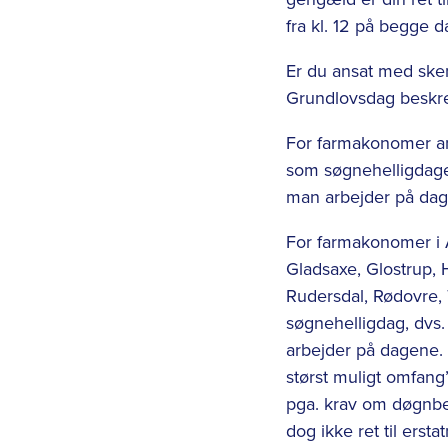
fra kl. 12 på begge 
Er du ansat med skem
Grundlovsdag beskreve
For farmakonomer a
som søgnehelligdage,
man arbejder på dag
For farmakonomer i A
Gladsaxe, Glostrup, 
Rudersdal, Rødovre,
søgnehelligdag, dvs.
arbejder på dagene. 
størst muligt omfang” r
pga. krav om døgnbe
dog ikke ret til erst