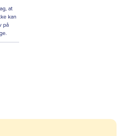
ag, at
ikke kan
v på
ge.