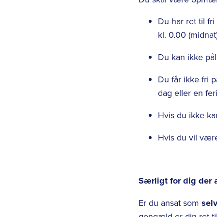
Du har ret til f
kl. 0.00 (midnat)
Du kan ikke pål
Du får ikke fri 
dag eller en fer
Hvis du ikke kan
Hvis du vil være
Særligt for dig der
Er du ansat som
selv
gengæld er din ret til