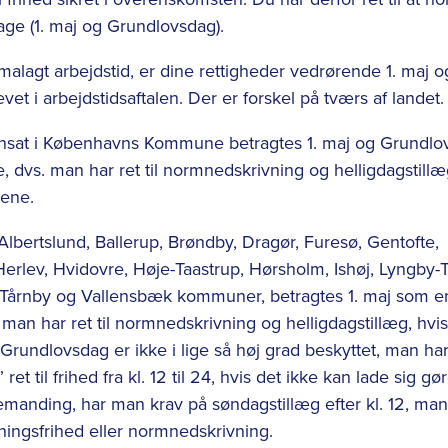
dage (1. maj og Grundlovsdag).
alagt arbejdstid, er dine rettigheder vedrørende 1. maj o
t i arbejdstidsaftalen. Der er forskel på tværs af landet.
nsat i Københavns Kommune betragtes 1. maj og Grundlo
 dvs. man har ret til normnedskrivning og helligdagstillæ
ene.
lbertslund, Ballerup, Brøndby, Dragør, Furesø, Gentofte,
Herlev, Hvidovre, Høje-Taastrup, Hørsholm, Ishøj, Lyngby-
 Tårnby og Vallensbæk kommuner, betragtes 1. maj som e
 man har ret til normnedskrivning og helligdagstillæg, hvi
Grundlovsdag er ikke i lige så høj grad beskyttet, man har
et til frihed fra kl. 12 til 24, hvis det ikke kan lade sig gør
manding, har man krav på søndagstillæg efter kl. 12, man
atningsfrihed eller normnedskrivning.