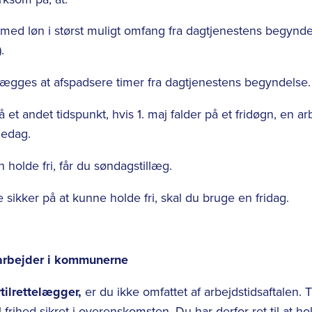
ri med løn i størst muligt omfang fra dagtjenestens begyndel
.
ægges at afspadsere timer fra dagtjenestens begyndelse.
på et andet tidspunkt, hvis 1. maj falder på et fridøgn, en ar
iedag.
 holde fri, får du søndagstillæg.
 sikker på at kunne holde fri, skal du bruge en fridag.
 arbejder i kommunerne
tilrettelægger,
er du ikke omfattet af arbejdstidsaftalen. T
 frihed sikret i overenskomsten. Du har derfor ret til at hol