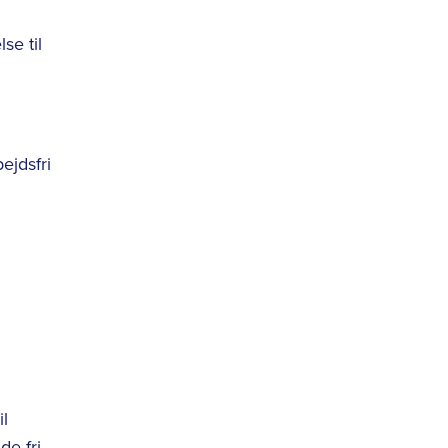
se til
bejdsfri
il
de fri