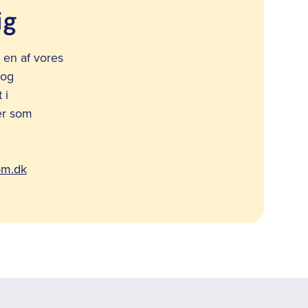
ig
en af vores
 og
 i
er som
om.dk