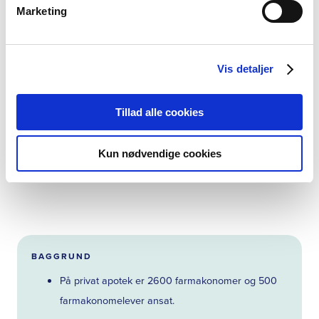
Marketing
Politisk chef
Dir.tlf: 2677 2640
bjk@farmakonom.dk
Vis detaljer
Tillad alle cookies
EMNEORD
Kun nødvendige cookies
Arbejdsmarkedet
BAGGRUND
På privat apotek er 2600 farmakonomer og 500
farmakonomelever ansat.