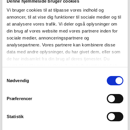
Denne hjemmeside bruger cookies
Mere nysgerrig?
Vi bruger cookies til at tilpasse vores indhold og
Læs foreningens samlede fire forslag til udvikling
annoncer, til at vise dig funktioner til sociale medier og til
at analysere vores trafik. Vi deler også oplysninger om
på privat apotek
din brug af vores website med vores partnere inden for
sociale medier, annonceringspartnere og
analysepartnere. Vores partnere kan kombinere disse
data med andre oplysninger, du har givet dem, eller som
de har indsamlet fra din brug af deres tjenester. Du
Kontakt
samtykker til vores cookies, hvis du fortsætter med at
anvende vores hjemmeside.
Samtykkevalg
Nødvendig
Ann-Mari Grønbæk
Formand
Dir.tlf: 2323 4711
Præferencer
amg@farmakonom.dk
Statistik
Bjørn Klinke