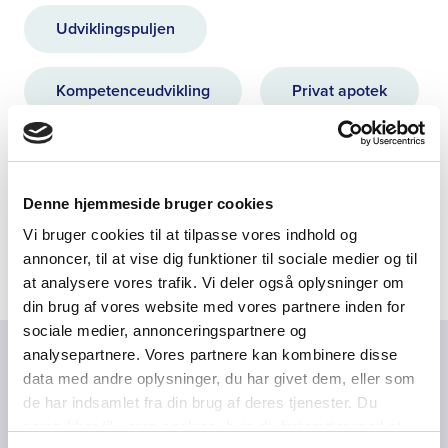
Udviklingspuljen
Kompetenceudvikling
Privat apotek
Denne hjemmeside bruger cookies
Udviklingspuljen
Vi bruger cookies til at tilpasse vores indhold og
annoncer, til at vise dig funktioner til sociale medier og til
Projekter i udviklingspuljen
at analysere vores trafik. Vi deler også oplysninger om
din brug af vores website med vores partnere inden for
Projektudvalget
sociale medier, annonceringspartnere og
analysepartnere. Vores partnere kan kombinere disse
Relateret indhold
data med andre oplysninger, du har givet dem, eller som
de har indsamlet fra din brug af deres tjenester. Du
samtykker til vores cookies, hvis du fortsætter med at