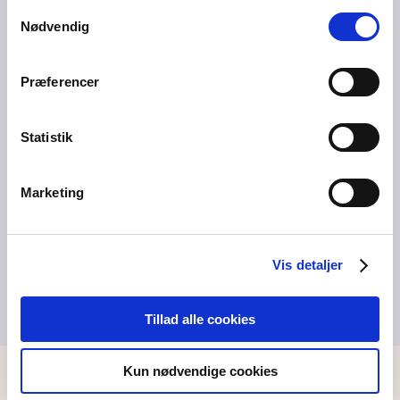
anvende vores hjemmeside.
Samtykkevalg
UDVIKLINGSPULJEN
Nødvendig
Projekter i udviklingspuljen
Præferencer
UDVIKLINGSPULJEN
Statistik
Udviklingspuljen
Marketing
KOMPETENCEUDVIKLING
Kompetenceudvikling
Vis detaljer
Tillad alle cookies
Kun nødvendige cookies