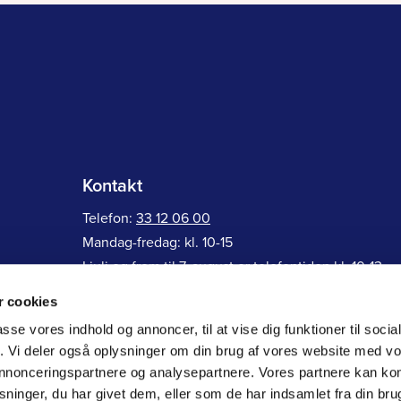
Kontakt
Telefon:
33 12 06 00
Mandag-fredag: kl. 10-15
I juli og frem til 7. august er telefontiden kl. 10-13
 cookies
Ramsingsvej 30, 2500 Valby
passe vores indhold og annoncer, til at vise dig funktioner til soci
Generelle henvendelser:
ff@farmakonom.dk
fik. Vi deler også oplysninger om din brug af vores website med v
Faglig rådgivning:
raadgivning@farmakonom.dk
 annonceringspartnere og analysepartnere. Vores partnere kan k
ninger, du har givet dem, eller som de har indsamlet fra din bru