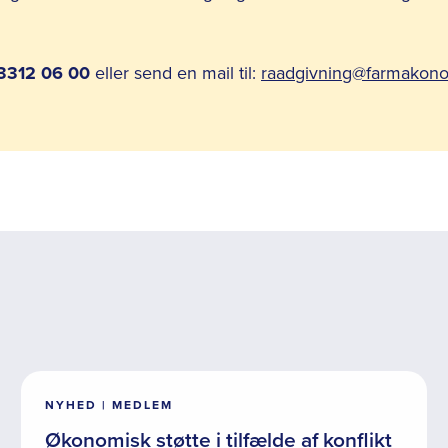
3312 06 00
eller send en mail til:
raadgivning@farmakon
NYHED | MEDLEM
Økonomisk støtte i tilfælde af konflikt