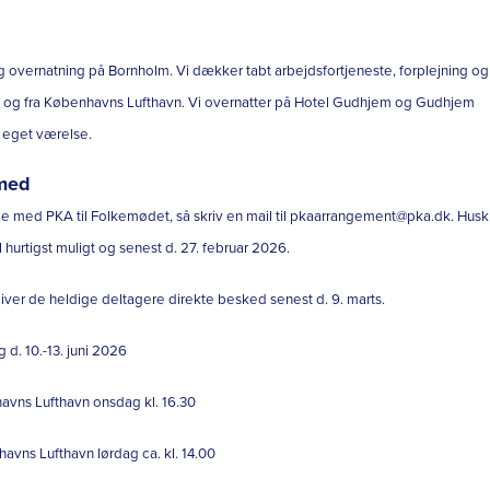
g overnatning på Bornholm. Vi dækker tabt arbejdsfortjeneste, forplejning og
til og fra Københavns Lufthavn. Vi overnatter på Hotel Gudhjem og Gudhjem
t eget værelse.
med
me med PKA til Folkemødet, så skriv en mail til pkaarrangement@pka.dk. Husk
l hurtigst muligt og senest d. 27. februar 2026.
giver de heldige deltagere direkte besked senest d. 9. marts.
g d. 10.-13. juni 2026
vns Lufthavn onsdag kl. 16.30
vns Lufthavn lørdag ca. kl. 14.00