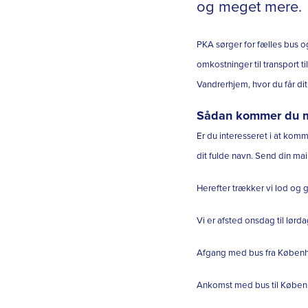
og meget mere.
PKA sørger for fælles bus o
omkostninger til transport 
Vandrerhjem, hvor du får di
Sådan kommer du 
Er du interesseret i at kom
dit fulde navn. Send din mai
Herefter trækker vi lod og 
Vi er afsted onsdag til lørda
Afgang med bus fra Københa
Ankomst med bus til Københa