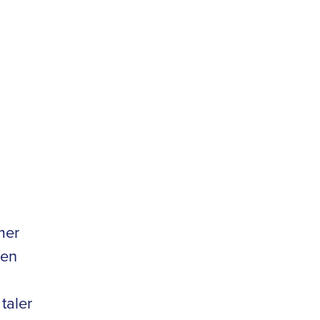
mer
men
taler