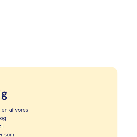
ig
en af vores
 og
 i
er som