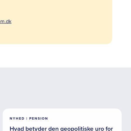
om.dk
NYHED | PENSION
Hvad betyder den geopolitiske uro for