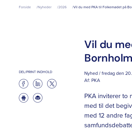
Forside
Nyheder
2026
Vil du med PKA til Folkemødet på B
Vil du me
Bornhol
DEL/PRINT INDHOLD
Nyhed / fredag den 20.
Af:
PKA
PKA inviterer t
med til det begi
med 12 andre fag
samfundsdebatter