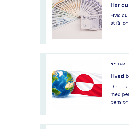
Har du 
Hvis du 
at få lø
NYHED
Hvad be
De geop
med pen
pension