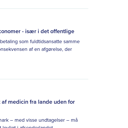
onomer - især i det offentlige
dsbetaling som fuldtidsansatte samme
onsekvensen af en afgørelse, der
af medicin fra lande uden for
nmark – med visse undtagelser – må
 lovligt i afsenderlandet.