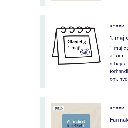
NYHED
1. maj
1. maj o
af, om 
arbejdet
forhandl
om, hvad
NYHED
Farmak