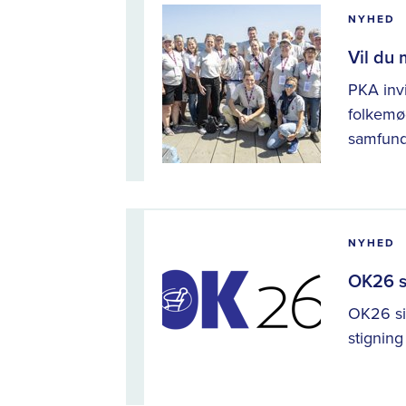
NYHED
Vil du
PKA inv
folkemø
samfunds
NYHED
OK26 si
OK26 sik
stigning