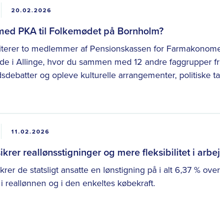
20.02.2026
 med PKA til Folkemødet på Bornholm?
iterer to medlemmer af Pensionskassen for Farmakonomer
de i Allinge, hvor du sammen med 12 andre faggrupper fra
debatter og opleve kulturelle arrangementer, politiske t
11.02.2026
krer reallønsstigninger og mere fleksibilitet i arbejd
rer de statsligt ansatte en lønstigning på i alt 6,37 % ov
 i reallønnen og i den enkeltes købekraft.