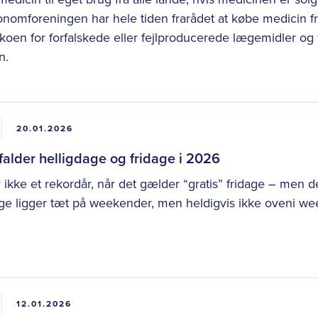
nomforeningen har hele tiden frarådet at købe medicin fr
ikoen for forfalskede eller fejlproducerede lægemidler og 
n.
20.01.2026
alder helligdage og fridage i 2026
ikke et rekordår, når det gælder “gratis” fridage – men det
age ligger tæt på weekender, men heldigvis ikke oveni w
12.01.2026