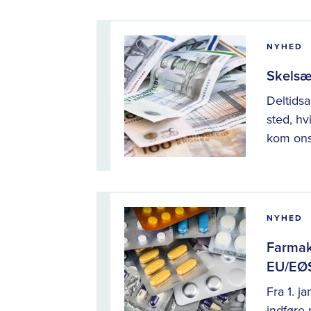
NYHED
Skelsæt
Deltidsa
sted, hv
kom ons
NYHED
Farmak
EU/EØ
Fra 1. 
indføre 