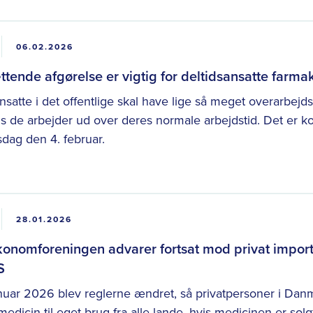
06.02.2026
tende afgørelse er vigtig for deltidsansatte farmak
nsatte i det offentlige skal have lige så meget overarbej
is de arbejder ud over deres normale arbejdstid. Det er k
dag den 4. februar.
28.01.2026
onomforeningen advarer fortsat mod privat import 
S
januar 2026 blev reglerne ændret, så privatpersoner i Da
medicin til eget brug fra alle lande, hvis medicinen er solgt