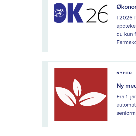
Økonomi
I 2026 
apoteker
du kun f
Farmako
NYHED
Ny medl
Fra 1. j
automat
seniorm