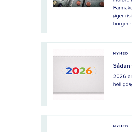
Farmako
øger ris
borgere
NYHED
Sådan f
2026 er 
helligd
NYHED