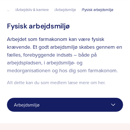
...
Arbejdsliv & karriere
Arbejdsmiljø
Fysisk arbejdsmiljø
Fysisk arbejdsmiljø
Arbejdet som farmakonom kan være fysisk
krævende. Et godt arbejdsmiljø skabes gennem en
fælles, forebyggende indsats – både på
arbejdspladsen, i arbejdsmiljø- og
medorganisationen og hos dig som farmakonom.
Alt dette kan du som medlem læse mere om her.
Arbejdsmiljø
Fysisk arbejdsmiljø
Udvid/l