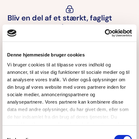
Arbejdsskader
Bliv en del af et stærkt, fagligt
Psykisk arbejdsmiljø
Udvid/l
fællesskab og få fuld adgang
Arbejdsmiljørepræsentanten
Som medlem af Farmakonomforeningen får du
støtte, netværk og adgang til alt indhold på
Denne hjemmeside bruger cookies
farmakonom.dk
Vi bruger cookies til at tilpasse vores indhold og
annoncer, til at vise dig funktioner til sociale medier og til
Medlemskab
at analysere vores trafik. Vi deler også oplysninger om
din brug af vores website med vores partnere inden for
sociale medier, annonceringspartnere og
Er du allerede medlem?
analysepartnere. Vores partnere kan kombinere disse
Log ind
data med andre oplysninger, du har givet dem, eller som
de har indsamlet fra din brug af deres tjenester. Du
Bliv en del af et stærkt fællesskab og få adgang til dine
samtykker til vores cookies, hvis du fortsætter med at
fordele
anvende vores hjemmeside.
Samtykkevalg