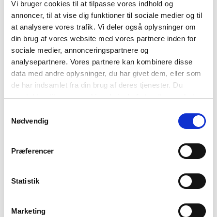
Vi bruger cookies til at tilpasse vores indhold og
INDHOLD
07.09.2021
annoncer, til at vise dig funktioner til sociale medier og til
at analysere vores trafik. Vi deler også oplysninger om
Tips og tricks til studiebesøg
din brug af vores website med vores partnere inden for
Gennem studiebesøg får du mulighed for at få
sociale medier, annonceringspartnere og
indsigt i forskellige arbejdspladser, opgaver og
analysepartnere. Vores partnere kan kombinere disse
blive klogere på dine kompetencer som
data med andre oplysninger, du har givet dem, eller som
de har indsamlet fra din brug af deres tjenester. Du
farmakonom - find tips og tricks til at søge
samtykker til vores cookies, hvis du fortsætter med at
studiebesøgspladser her.
anvende vores hjemmeside.
Samtykkevalg
Nødvendig
Præferencer
Statistik
INDHOLD
07.09.2021
Marketing