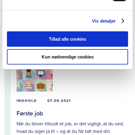
Tips og tricks til studie- og
eksamensteknik
Vis detaljer
Sæt struktur på din eksamenslæsning og planlæg
din studiedag, så kan du nå lidt længere.
Tillad alle cookies
Kun nødvendige cookies
INDHOLD
07.09.2021
Første job
Når du bliver tilbudt et job, er det vigtigt, at du ved,
hvad du siger ja til – og at du får talt med din