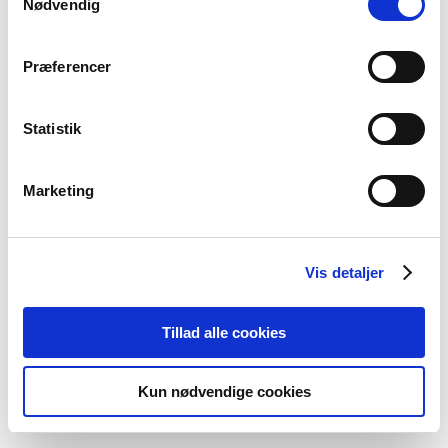
Nødvendig
skal have.Det vil afhænge af din kontrakt,
personalehåndbog eller den overenskomst, som din
Præferencer
kontrakt henviser til.
Hvis du har spørgsmål til reglerne for arbejdstid mellem
Statistik
jul og nytår, kan du kontakte Farmakonomforeningens
sekretariat på tlf. 33 12 06 00 mellem kl. 10.00 og
15.00.Du kan også kontakte os via mail på
Marketing
raadgivning@farmakonom.dk
Vis detaljer
EMNEORD
Tillad alle cookies
Løn
Ferie
Kontrakt
Kun nødvendige cookies