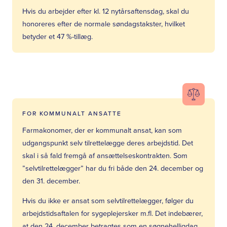
Hvis du arbejder efter kl. 12 nytårsaftensdag, skal du
honoreres efter de normale søndagstakster, hvilket
betyder et 47 %-tillæg.
FOR KOMMUNALT ANSATTE
Farmakonomer, der er kommunalt ansat, kan som
udgangspunkt selv tilrettelægge deres arbejdstid. Det
skal i så fald fremgå af ansættelseskontrakten. Som
”selvtilrettelægger” har du fri både den 24. december og
den 31. december.
Hvis du ikke er ansat som selvtilrettelægger, følger du
arbejdstidsaftalen for sygeplejersker m.fl. Det indebærer,
at den 24. december betragtes som en søgnehelligdag,