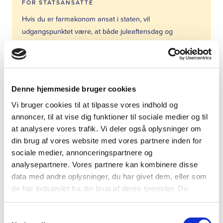
FOR STATSANSATTE
Hvis du er farmakonom ansat i staten, vil
udgangspunktet være, at både juleaftensdag og
nytårsaftensdag er fridage, selvom de ikke betragtes
som søgnehelligdage.
Det vil fremgå af den konkrete arbejdsplads’
Denne hjemmeside bruger cookies
personalepolitik eller personalehåndbog, hvorvidt der er
Vi bruger cookies til at tilpasse vores indhold og
afvigelser fra hovedregle
annoncer, til at vise dig funktioner til sociale medier og til
at analysere vores trafik. Vi deler også oplysninger om
din brug af vores website med vores partnere inden for
sociale medier, annonceringspartnere og
analysepartnere. Vores partnere kan kombinere disse
data med andre oplysninger, du har givet dem, eller som
FOR ANSATTE PÅ ØVRIGE OMRÅDER
de har indsamlet fra din brug af deres tjenester. Du
Hvis du er ansat i en privat virksomhed, ud over privat
samtykker til vores cookies, hvis du fortsætter med at
apotek, kan der være forskel på, hvordan du skal
anvende vores hjemmeside.
Samtykkevalg
arbejde omkring jul og nytår, og hvilken løn du i så fald