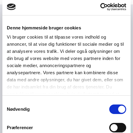
Relateret indhold
Denne hjemmeside bruger cookies
Vi bruger cookies til at tilpasse vores indhold og
annoncer, til at vise dig funktioner til sociale medier og til
NYHED | KONGRES
at analysere vores trafik. Vi deler også oplysninger om
Deltag i foreningens kongres
din brug af vores website med vores partnere inden for
sociale medier, annonceringspartnere og
analysepartnere. Vores partnere kan kombinere disse
data med andre oplysninger, du har givet dem, eller som
NYHED | GENERALFORSAMLING
de har indsamlet fra din brug af deres tjenester. Du
Foredrag og generalforsamling: Kom til
samtykker til vores cookies, hvis du fortsætter med at
anvende vores hjemmeside.
medlemsaftener med fokus på trivsel,
Samtykkevalg
Nødvendig
arbejdsglæde og fællesskab
Præferencer