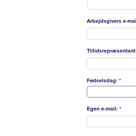
Arbejdsgivers e-mai
Tillidsrepræsentan
Fødselsdag:
*
Egen e-mail:
*