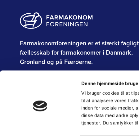
Farmakonomforeningen er et stærkt fagligt
fællesskab for farmakonomer i Danmark,
Grønland og på Færøerne.
Om Farmakonomforeningen
Denne hjemmeside bruger
Vi bruger cookies til at til
til at analysere vores tra
inden for sociale medier,
disse data med andre oplys
tjenester. Du samtykker t
Privatlivs- og persondatapolitik
CVR: 42 90 66 11
Fax: 33 14 06