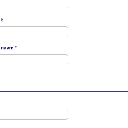
l:
t navn:
*