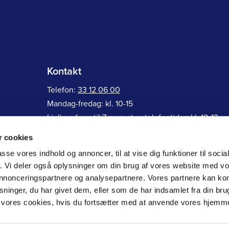
Kontakt
Telefon:
33 12 06 00
Mandag-fredag: kl. 10-15
I juli og frem til 7. august er telefontiden kl. 10-13
 cookies
Ramsingsvej 30, 2500 Valby
passe vores indhold og annoncer, til at vise dig funktioner til soci
Generelle henvendelser:
ff@farmakonom.dk
fik. Vi deler også oplysninger om din brug af vores website med v
Faglig rådgivning:
raadgivning@farmakonom.dk
 annonceringspartnere og analysepartnere. Vores partnere kan k
ninger, du har givet dem, eller som de har indsamlet fra din bru
il vores cookies, hvis du fortsætter med at anvende vores hjemm
 66