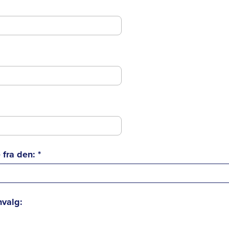
 fra den:
*
nvalg: