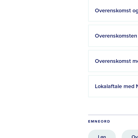
Overenskomst og
Overenskomsten
Overenskomst m
Lokalaftale med
EMNEORD
Løn
Ov