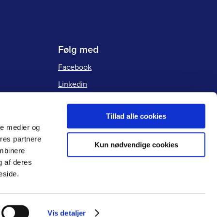
Følg med
Facebook
Linkedin
Instagram
Tillad alle cookies
ale medier og
ores partnere
Kun nødvendige cookies
ombinere
g af deres
eside.
Vis detaljer