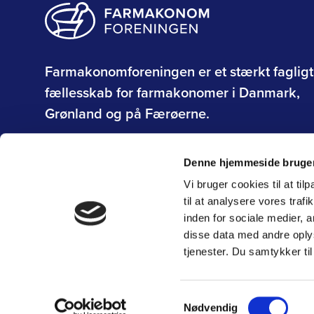
Farmakonomforeningen er et stærkt fagligt
fællesskab for farmakonomer i Danmark,
Grønland og på Færøerne.
Om Farmakonomforeningen
Denne hjemmeside bruger
Vi bruger cookies til at til
til at analysere vores tra
inden for sociale medier,
disse data med andre oplys
tjenester. Du samtykker t
Privatlivs- og persondatapolitik
CVR: 42 90 66 11
Fax: 33 14 06
Samtykkevalg
Nødvendig