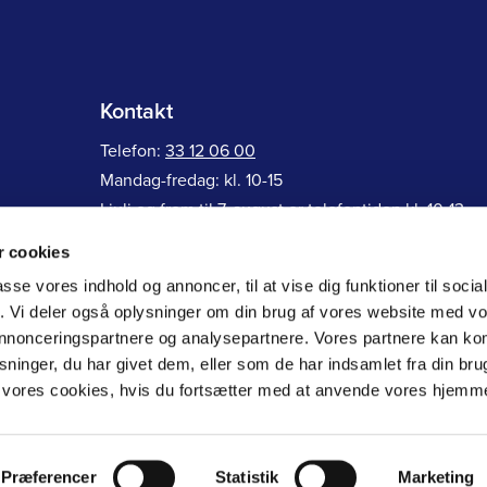
Kontakt
Telefon:
33 12 06 00
Mandag-fredag: kl. 10-15
I juli og frem til 7. august er telefontiden kl. 10-13
 cookies
Ramsingsvej 30, 2500 Valby
passe vores indhold og annoncer, til at vise dig funktioner til soci
Generelle henvendelser:
ff@farmakonom.dk
fik. Vi deler også oplysninger om din brug af vores website med v
Faglig rådgivning:
raadgivning@farmakonom.dk
 annonceringspartnere og analysepartnere. Vores partnere kan k
ninger, du har givet dem, eller som de har indsamlet fra din bru
il vores cookies, hvis du fortsætter med at anvende vores hjemm
 66
Præferencer
Statistik
Marketing